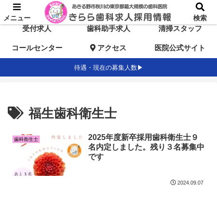
TOP
歯科医師求人
歯科衛生士求人
メニュー
検索
受付求人
歯科助手求人
清掃スタッフ
コールセンター
アクセス
医院公式サイト
待遇・現在の募集人数▶
福生歯科衛生士
2025年度新卒採用歯科衛生士９
歯科衛生士
名内定しました。残り３名募集中
です
2024.09.07