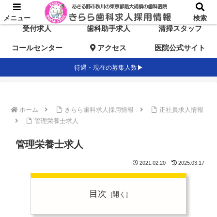
TOP
歯科医師求人
歯科衛生士求人
メニュー
検索
受付求人
歯科助手求人
清掃スタッフ
コールセンター
アクセス
医院公式サイト
待遇・現在の募集人数▶
ホーム
きらら歯科求人採用情報
正社員求人情報
管理栄養士求人
管理栄養士求人
2021.02.20
2025.03.17
目次