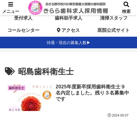
TOP
歯科医師求人
歯科衛生士求人
メニュー
検索
受付求人
歯科助手求人
清掃スタッフ
コールセンター
アクセス
医院公式サイト
待遇・現在の募集人数▶
昭島歯科衛生士
2025年度新卒採用歯科衛生士９
歯科衛生士
名内定しました。残り３名募集中
です
2024.09.07