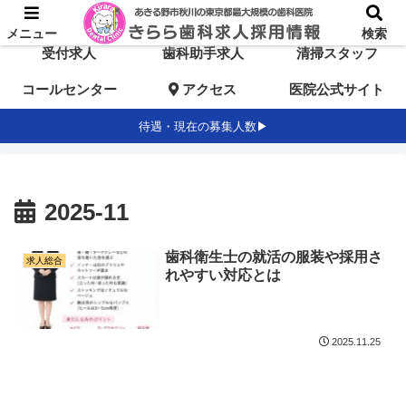
TOP
歯科医師求人
歯科衛生士求人
メニュー
検索
受付求人
歯科助手求人
清掃スタッフ
コールセンター
アクセス
医院公式サイト
待遇・現在の募集人数▶
2025-11
歯科衛生士の就活の服装や採用さ
求人総合
れやすい対応とは
2025.11.25